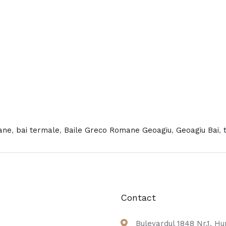
ane
,
bai termale
,
Baile Greco Romane Geoagiu
,
Geoagiu Bai
,
Contact
Bulevardul 1848 Nr.1, H