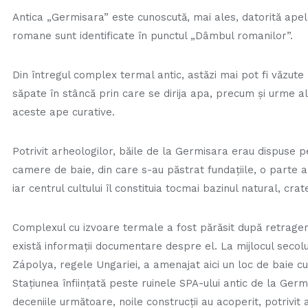
Antica „Germisara”
este cunoscută, mai ales, datorită apelo
romane sunt identificate în punctul „Dâmbul romanilor”.
Din întregul complex termal antic, astăzi mai pot fi văzut
săpate în stâncă prin care se dirija apa, precum și urme ale
aceste ape curative.
Potrivit arheologilor, băile de la Germisara erau dispuse p
camere de baie, din care s-au păstrat fundaţiile, o parte a
iar centrul cultului îl constituia tocmai bazinul natural, cra
Complexul cu izvoare termale a fost părăsit după retrager
există informaţii documentare despre el. La mijlocul secol
Zápolya, regele Ungariei, a amenajat aici un loc de baie cu
Staţiunea înfiinţată peste ruinele SPA-ului antic de la Germ
deceniile următoare, noile construcţii au acoperit, potrivit 