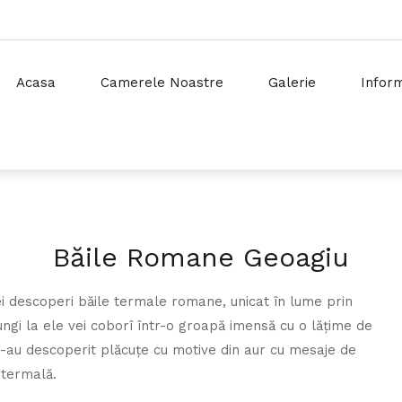
Acasa
Camerele Noastre
Galerie
Inform
Băile Romane Geoagiu
ei descoperi băile termale romane, unicat în lume prin
ngi la ele vei coborî într-o groapă imensă cu o lăţime de
i s-au descoperit plăcuţe cu motive din aur cu mesaje de
 termală.