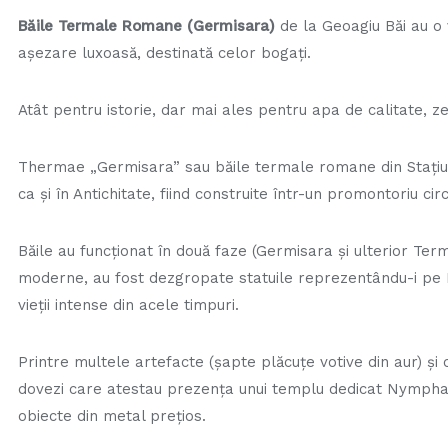
Băile Termale Romane (Germisara)
de la Geoagiu Băi au o v
aşezare luxoasă, destinată celor bogaţi.
Atât pentru istorie, dar mai ales pentru apa de calitate, z
Thermae „
Germisara
” sau
băile termale romane
din Stați
ca și în Antichitate, fiind construite într-un promontoriu cir
Băile au funcționat în două faze (Germisara și ulterior Ter
moderne, au fost dezgropate statuile reprezentându-i pe 
vieții intense din acele timpuri.
Printre multele artefacte (șapte plăcuțe votive din aur) și 
dovezi care atestau prezența unui templu dedicat Nymphae
obiecte din metal prețios.