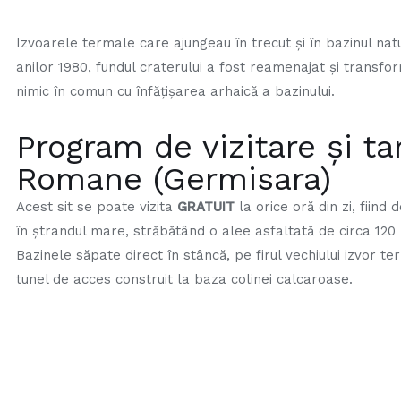
Izvoarele termale care ajungeau în trecut şi în bazinul natur
anilor 1980, fundul craterului a fost reamenajat şi transfor
nimic în comun cu înfăţişarea arhaică a bazinului.
Program de vizitare și ta
Romane (Germisara)
Acest sit se poate vizita
GRATUIT
la orice oră din zi, fiind
în ștrandul mare, străbătând o alee asfaltată de circa 120 
Bazinele săpate direct în stâncă, pe firul vechiului izvor ter
tunel de acces construit la baza colinei calcaroase.