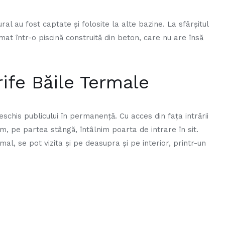
al au fost captate şi folosite la alte bazine. La sfârşitul
mat într-o piscină construită din beton, care nu are însă
rife Băile Termale
 deschis publicului în permanență. Cu acces din fața intrării
m, pe partea stângă, întâlnim poarta de intrare în sit.
mal, se pot vizita și pe deasupra și pe interior, printr-un