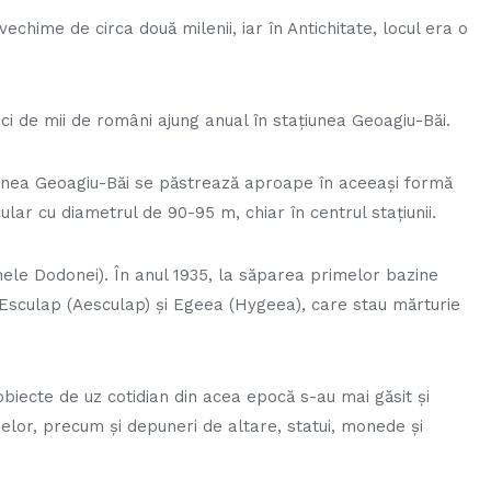
echime de circa două milenii, iar în Antichitate, locul era o
eci de mii de români ajung anual în staţiunea Geoagiu-Băi.
unea Geoagiu-Băi se păstrează aproape în aceeași formă
cular cu diametrul de 90-95 m, chiar în centrul stațiunii.
mele Dodonei). În anul 1935, la săparea primelor bazine
Esculap (Aesculap) și Egeea (Hygeea), care stau mărturie
obiecte de uz cotidian din acea epocă s-au mai găsit și
lor, precum și depuneri de altare, statui, monede și