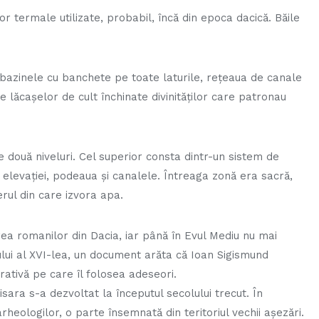
r termale utilizate, probabil, încă din epoca dacică. Băile
e bazinele cu banchete pe toate laturile, rețeaua de canale
 lăcașelor de cult închinate divinităților care patronau
e două niveluri. Cel superior consta dintr-un sistem de
 elevaţiei, podeaua şi canalele. Întreaga zonă era sacră,
terul din care izvora apa.
ea romanilor din Dacia, iar până în Evul Mediu nu mai
ului al XVI-lea, un document arăta că Ioan Sigismund
rativă pe care îl folosea adeseori.
isara s-a dezvoltat la începutul secolului trecut. În
arheologilor, o parte însemnată din teritoriul vechii aşezări.