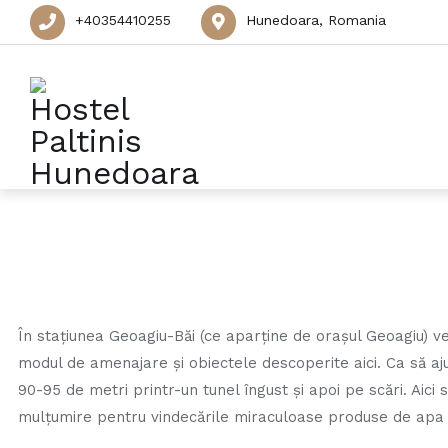
+40354410255
Hunedoara, Romania
În staţiunea Geoagiu-Băi (ce aparţine de oraşul Geoagiu) v
modul de amenajare şi obiectele descoperite aici. Ca să aju
90-95 de metri printr-un tunel îngust şi apoi pe scări. Aic
mulţumire pentru vindecările miraculoase produse de apa