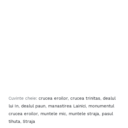
Capela Romanică Rotonda
Cuvinte cheie:
crucea eroilor
,
crucea trinitas
,
dealul
lui In
,
dealul paun
,
manastirea Lainici
,
monumentul
crucea eroilor
,
muntele mic
,
muntele straja
,
pasul
tihuta
,
Straja