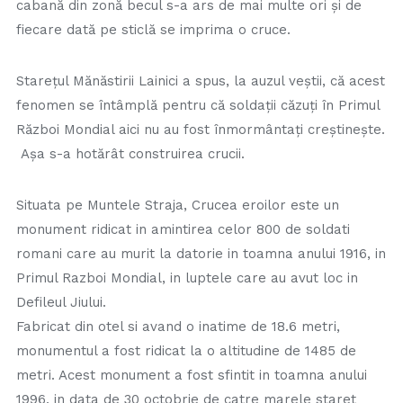
cabană din zonă becul s-a ars de mai multe ori şi de
fiecare dată pe sticlă se imprima o cruce.
Stareţul Mănăstirii Lainici a spus, la auzul veştii, că acest
fenomen se întâmplă pentru că soldaţii căzuţi în Primul
Război Mondial aici nu au fost înmormântaţi creştineşte.
Aşa s-a hotărât construirea crucii.
Situata pe Muntele Straja, Crucea eroilor este un
monument ridicat in amintirea celor 800 de soldati
romani care au murit la datorie in toamna anului 1916, in
Primul Razboi Mondial, in luptele care au avut loc in
Defileul Jiului.
Fabricat din otel si avand o inatime de 18.6 metri,
monumentul a fost ridicat la o altitudine de 1485 de
metri. Acest monument a fost sfintit in toamna anului
1996, in data de 30 octobrie de catre marele staret