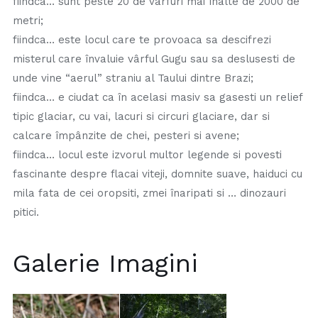
fiindca… sunt peste 20 de vârfuri mai înalte de 2000 de
metri;
fiindca… este locul care te provoaca sa descifrezi
misterul care învaluie vârful Gugu sau sa deslusesti de
unde vine “aerul” straniu al Taului dintre Brazi;
fiindca… e ciudat ca în acelasi masiv sa gasesti un relief
tipic glaciar, cu vai, lacuri si circuri glaciare, dar si
calcare împânzite de chei, pesteri si avene;
fiindca… locul este izvorul multor legende si povesti
fascinante despre flacai viteji, domnite suave, haiduci cu
mila fata de cei oropsiti, zmei înaripati si … dinozauri
pitici.
Galerie Imagini