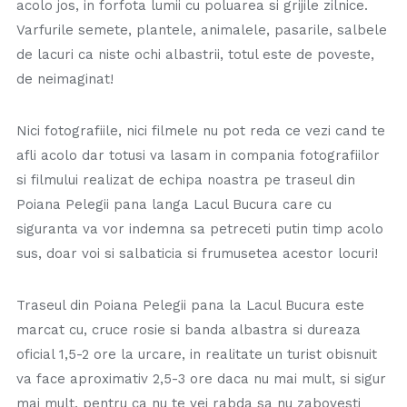
acolo jos, in forfota lumii cu poluarea si grijile zilnice.
Varfurile semete, plantele, animalele, pasarile, salbele
de lacuri ca niste ochi albastrii, totul este de poveste,
de neimaginat!
Nici fotografiile, nici filmele nu pot reda ce vezi cand te
afli acolo dar totusi va lasam in compania fotografiilor
si filmului realizat de echipa noastra pe traseul din
Poiana Pelegii pana langa Lacul Bucura care cu
siguranta va vor indemna sa petreceti putin timp acolo
sus, doar voi si salbaticia si frumusetea acestor locuri!
Traseul din Poiana Pelegii pana la Lacul Bucura este
marcat cu, cruce rosie si banda albastra si dureaza
oficial 1,5-2 ore la urcare, in realitate un turist obisnuit
va face aproximativ 2,5-3 ore daca nu mai mult, si sigur
mai mult, pentru ca nu te vei rabda sa nu zabovesti